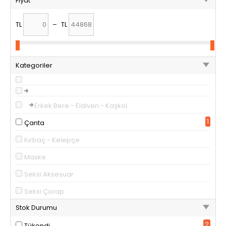
Fiyat
TL
–
TL
Kategoriler
Erkek Bere - Eldiven - Kaşkol
1
Çanta
Kırbaç - Kelepçe
Maske
Seksi Aksesuar
Seksi Çorap
Stok Durumu
2
Tükendi