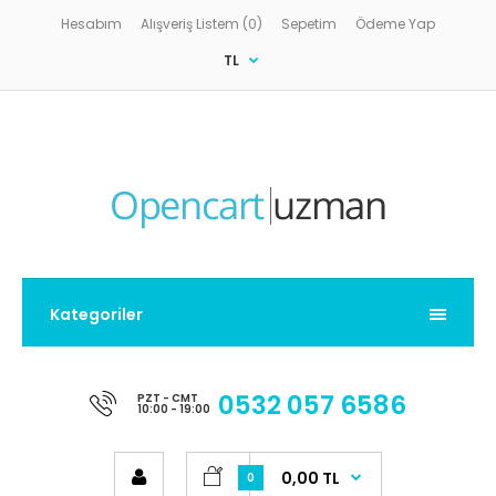
Hesabım
Alışveriş Listem (0)
Sepetim
Ödeme Yap
TL
Kategoriler
0532 057 6586
PZT - CMT
10:00 - 19:00
0,00 TL
0