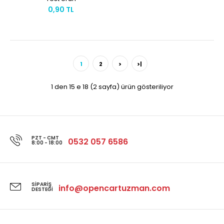
0,90 TL
1
2
>
>|
1 den 15 e 18 (2 sayfa) ürün gösteriliyor
PZT - CMT
0532 057 6586
8:00 - 18:00
SIPARIŞ
info@opencartuzman.com
DESTEĞI