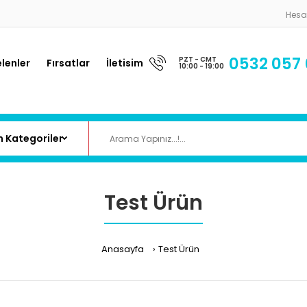
Hes
0532 057
PZT - CMT
lenler
Fırsatlar
İletisim
10:00 - 19:00
Test Ürün
Anasayfa
Test Ürün