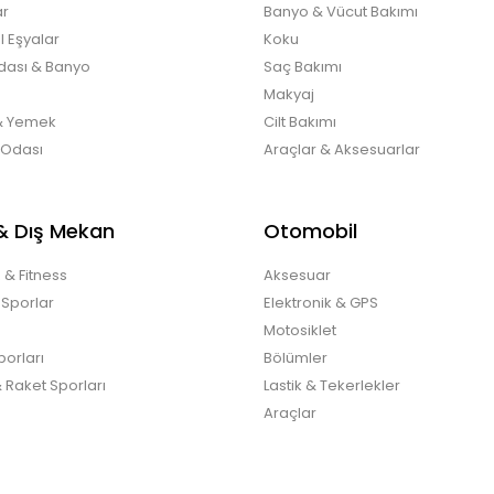
r
Banyo & Vücut Bakımı
 Eşyalar
Koku
dası & Banyo
Saç Bakımı
Makyaj
& Yemek
Cilt Bakımı
 Odası
Araçlar & Aksesuarlar
& Dış Mekan
Otomobil
 & Fitness
Aksesuar
 Sporlar
Elektronik & GPS
Motosiklet
orları
Bölümler
 Raket Sporları
Lastik & Tekerlekler
Araçlar