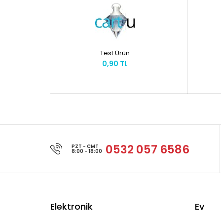
Test Ürün
0,90 TL
0532 057 6586
PZT - CMT
8:00 - 18:00
Elektronik
Ev