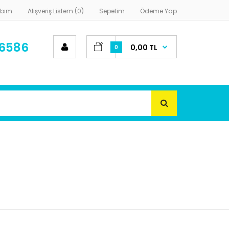
abım
Alışveriş Listem (0)
Sepetim
Ödeme Yap
 6586
0,00 TL
0