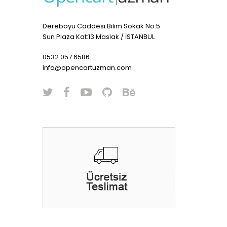
Dereboyu Caddesi Bilim Sokak No:5
Sun Plaza Kat:13 Maslak / İSTANBUL
0532 057 6586
info@opencartuzman.com