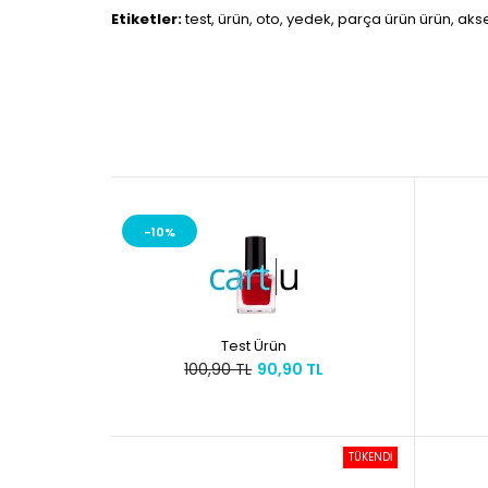
Etiketler:
test
,
ürün
,
oto
,
yedek
,
parça ürün ürün
,
aks
-10%
Test Ürün
100,90 TL
90,90 TL
TÜKENDİ