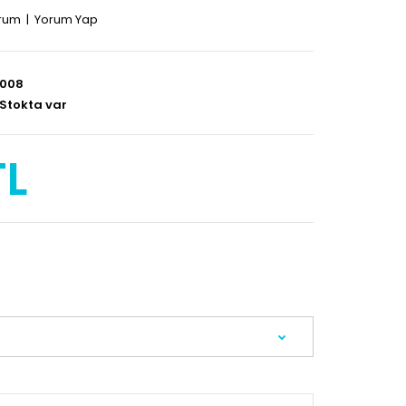
orum
|
Yorum Yap
008
Stokta var
TL