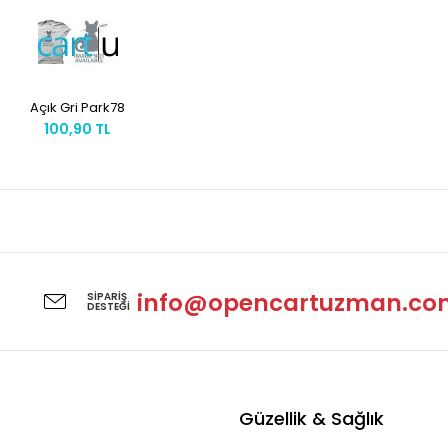
Açık Gri Park78
100,90 TL
info@opencartuzman.co
SIPARIŞ
DESTEĞI
Güzellik & Sağlık