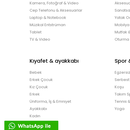
Kamera, Fotoğraf & Video
Aksesua
Cep Telefonu & Aksesuarlar
Sanatsal
Laptop & Notebook
Yatak O
Müzikal Entstrüman
Mobilya
Tablet
Mutfak 
TV & Video
Oturma
Kıyafet & ayakkabı
Spor 
Bebek
Egzersiz
Erkek Çocuk
Serbest
Kız Çocuk
Koşu
Erkek
Takım Sp
Üniforma, İş & Emniyet
Tennis &
Ayakkabı
Yoga
Kadın