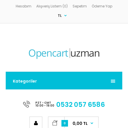
Hesabım
Alışveriş Listem (0)
Sepetim
Ödeme Yap
TL
Kategoriler
0532 057 6586
PZT - CMT
10:00 - 19:00
0,00 TL
0